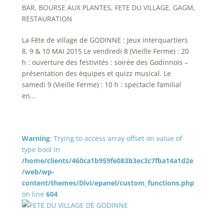
BAR
,
BOURSE AUX PLANTES
,
FETE DU VILLAGE
,
GAGM
,
RESTAURATION
La Fête de village de GODINNE : Jeux interquartiers
8, 9 & 10 MAI 2015 Le vendredi 8 (Vieille Ferme) : 20
h : ouverture des festivités : soirée des Godinnois –
présentation des équipes et quizz musical. Le
samedi 9 (Vieille Ferme) : 10 h : spectacle familial
en...
Warning
: Trying to access array offset on value of
type bool in
/home/clients/460ca1b959fe083b3ec3c7fba14a1d2e
/web/wp-
content/themes/Divi/epanel/custom_functions.php
on line
604