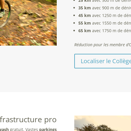
25 km
avec 500 m de dénive
35 km
avec 900 m de dénive
45 km
avec 1250 m de déniv
55 km
avec 1550 m de déniv
65 km
avec 1750 m de déniv
Réduction pour les membre d’O
Localiser le Collè
frastructure pro
wash
gratuit, Vastes
parkings