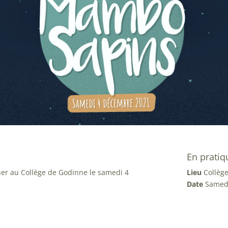
En pratiq
er au Collège de Godinne le samedi 4
Lieu
Collèg
Date
Samedi